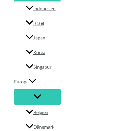
Indonesien
Israel
Japan
Korea
Singapur
Europa
Belgien
Dänemark